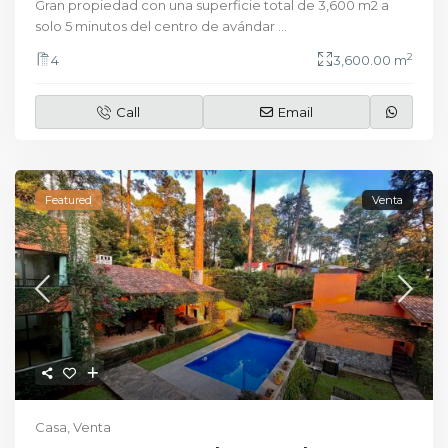
Gran propiedad con una superficie total de 3,600 m2 a
solo 5 minutos del centro de avándar
...
2
4
3,600.00 m
Call
Email
Featured
Venta
Casa
,
Venta