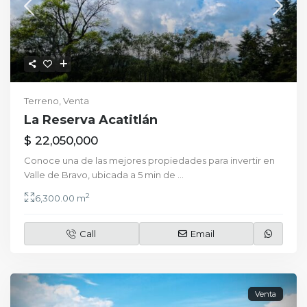
Terreno
,
Venta
La Reserva Acatitlán
$ 22,050,000
Conoce una de las mejores propiedades para invertir en
Valle de Bravo, ubicada a 5 min de
...
2
6,300.00 m
Call
Email
Venta