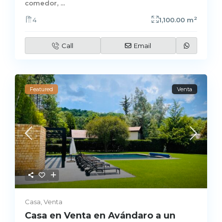
comedor,
...
2
4
1,100.00 m
Call
Email
Featured
Venta
Casa
,
Venta
Casa en Venta en Avándaro a un