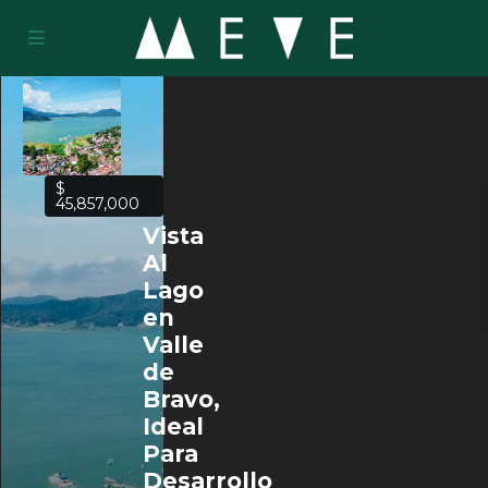
$
45,857,000
Vista
Al
Lago
en
Valle
de
Bravo,
Ideal
Para
Desarrollo