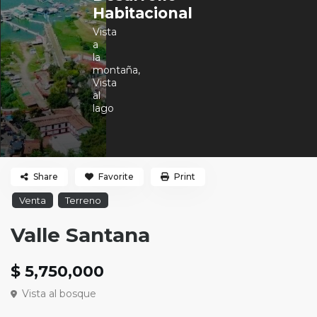
Habitacional
Vista
a
la
montaña
,
Vista
al
lago
Share
Favorite
Print
Venta
Terreno
Valle Santana
$ 5,750,000
Vista al bosque