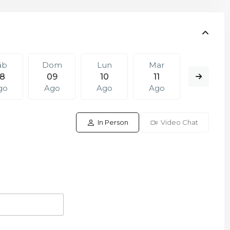
áb
Dom
Lun
Mar
Mié
8
09
10
11
12
go
Ago
Ago
Ago
Ago
In Person
Video Chat