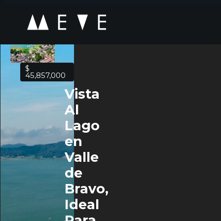
$
45,857,000
Vista
Al
Lago
en
Valle
de
Bravo,
Ideal
Para