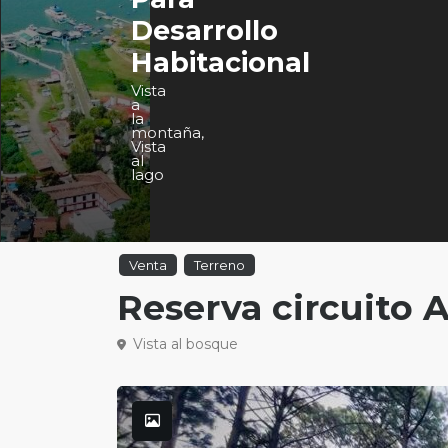
Desarrollo
Habitacional
Vista
a
la
montaña
,
Vista
al
lago
Venta
Terreno
Reserva circuito 
Vista al bosque